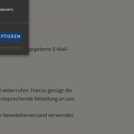
bessern.
EPTIEREN
von Ihnen angegebene E-Mail-
isiert mit Klaro!
ft widerrufen. Hierzu genügt die
entsprechende Mitteilung an uns.
en Newsletterversand verwendet.