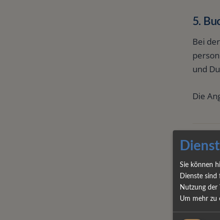
5. Bu
Bei de
person
und Du
Die Ang
Dienst
6. St
Sie können h
Wenn S
Dienste sind 
die vo
Nutzung der 
indivi
Um mehr zu e