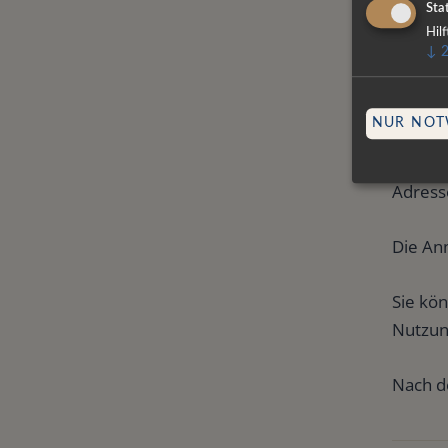
Die Ang
Stat
Hil
↓
7. Ne
NUR NOT
Wenn S
Adress
Die An
Sie kön
Nutzun
Nach d