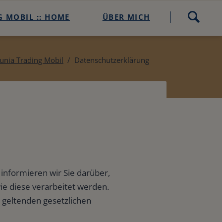
Navigation
 MOBIL :: HOME
ÜBER MICH
überspringen
heck
unia Trading Mobil
Datenschutzerklärung
-Check buchen
 informieren wir Sie darüber,
e diese verarbeitet werden.
ding Mobil
geltenden gesetzlichen