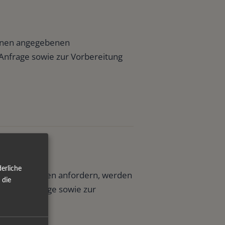
Ihnen angegebenen
Anfrage sowie zur Vorbereitung
erliche
Handelssystemen anfordern, werden
 die
 Ihrer Anfrage sowie zur
ndet.