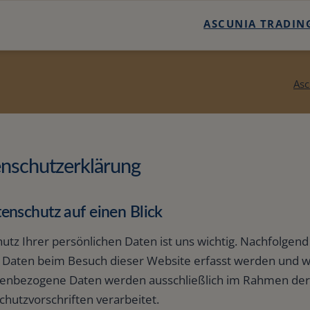
ASCUNIA TRADING
Trading Potenzial C
Asc
Trading-Potenzial
Handelssysteme
Kontakt
nschutzerklärung
Suche
tenschutz auf einen Blick
Sitemap
utz Ihrer persönlichen Daten ist uns wichtig. Nachfolgend
 Daten beim Besuch dieser Website erfasst werden und wi
Newsletter :: Tra
enbezogene Daten werden ausschließlich im Rahmen der 
Trading-Technik
hutzvorschriften verarbeitet.