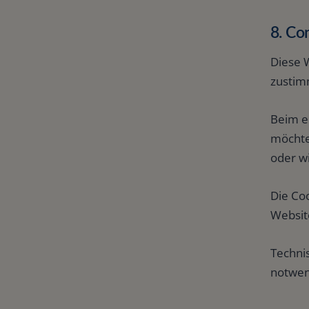
8. C
Diese 
zustim
Beim e
möchte
oder w
Die Coo
Websit
Technis
notwen