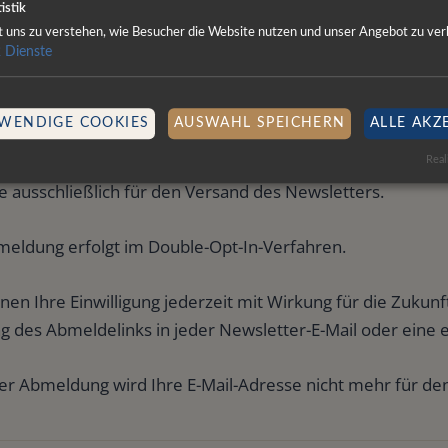
abe der Daten erfolgt freiwillig.
istik
ft uns zu verstehen, wie Besucher die Website nutzen und unser Angebot zu ver
2
Dienste
wsletter
WENDIGE COOKIES
AUSWAHL SPEICHERN
ALLE AKZ
ie sich für den Newsletter anmelden, verwenden wir die 
Real
e ausschließlich für den Versand des Newsletters.
meldung erfolgt im Double-Opt-In-Verfahren.
nen Ihre Einwilligung jederzeit mit Wirkung für die Zukun
g des Abmeldelinks in jeder Newsletter-E-Mail oder eine 
er Abmeldung wird Ihre E-Mail-Adresse nicht mehr für d