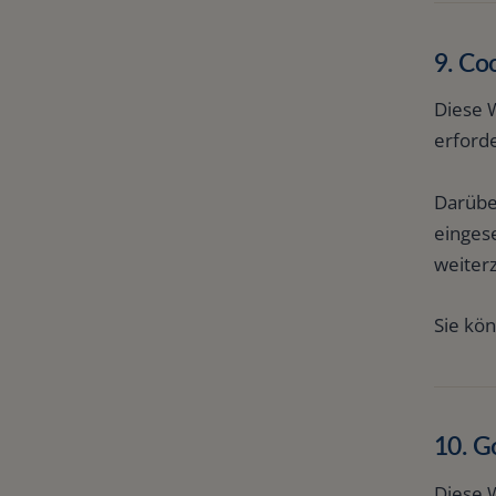
9. Co
Diese 
erforde
Darüber
einges
weiter
Sie kön
10. G
Diese 