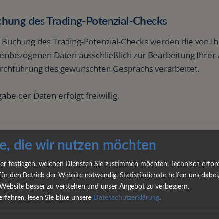
chung des Trading-Potenzial-Checks
r Buchung des Trading-Potenzial-Checks werden die von 
enbezogenen Daten ausschließlich zur Bearbeitung Ihrer 
rchführung des gewünschten Gesprächs verarbeitet.
abe der Daten erfolgt freiwillig.
e, die wir nutzen möchten
rategieprofile und weitere Anfrageformulare
ier festlegen, welchen Diensten Sie zustimmen möchten. Technisch erford
ie ein Strategieprofil ausfüllen oder Informationen zu 
für den Betrieb der Website notwendig. Statistikdienste helfen uns dabei,
n Ihnen angegebenen Daten ausschließlich zur Bearbeitung
Website besser zu verstehen und unser Angebot zu verbessern.
duellen Vorbereitung möglicher weiterer Gespräche verwe
rfahren, lesen Sie bitte unsere
Datenschutzerklärung
.