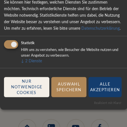
Sie können hier festlegen, welchen Diensten Sie zustimmen
möchten. Technisch erforderliche Dienste sind für den Betrieb der
Website notwendig. Statistikdienste helfen uns dabei, die Nutzung
der Website besser zu verstehen und unser Angebot zu verbessern.
Um mehr zu erfahren, lesen Sie bitte unsere
Datenschutzerklärung
.
Statistik
BITTE GEBEN SIE EINEN SUCHBEGRIFF EIN:
Hilft uns zu verstehen, wie Besucher die Website nutzen und
unser Angebot zu verbessern.
↓
2
Dienste
Suchbegriffe
SUCHEN
NUR
AUSWAHL
ALLE
NOTWENDIGE
SPEICHERN
AKZEPTIEREN
COOKIES
Realisiert mit Klaro!