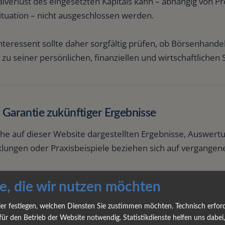
alverlust des eingesetzten Kapitals kann – abhängig von 
ituation – nicht ausgeschlossen werden.
nteressent sollte daher sorgfältig prüfen, ob Börsenhand
 zu seiner persönlichen, finanziellen und wirtschaftlichen 
 Garantie zukünftiger Ergebnisse
he auf dieser Website dargestellten Ergebnisse, Auswertun
klungen oder Praxisbeispiele beziehen sich auf vergangen
gene Entwicklungen, historische Ergebnisse oder veröffe
e, die wir nutzen möchten
n keine verlässlichen Rückschlüsse auf zukünftige Ergebn
ier festlegen, welchen Diensten Sie zustimmen möchten. Technisch erford
estimmte Gewinnentwicklung, Rendite oder zukünftige Pe
für den Betrieb der Website notwendig. Statistikdienste helfen uns dabei,