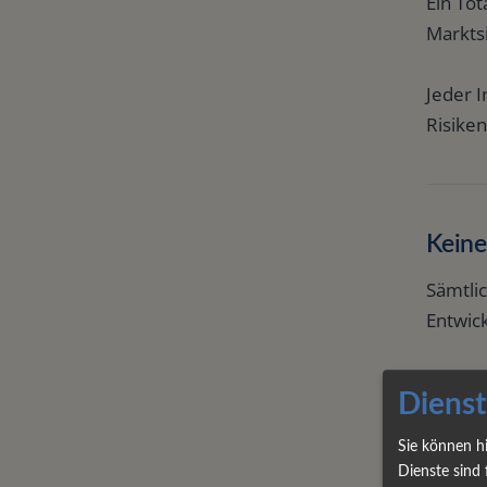
Ein Tot
Markts
Jeder I
Risiken
Keine
Sämtlic
Entwic
Vergan
Dienst
erlaube
Sie können h
Eine b
Dienste sind 