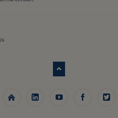
026
Ascunia
LinkedIn
YouTube
Facebook
X
Trading