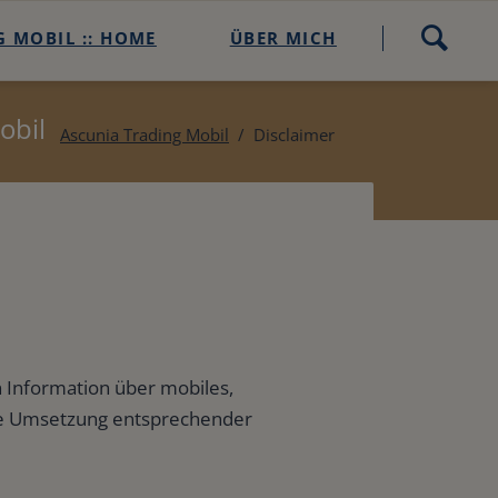
Navigation
 MOBIL :: HOME
ÜBER MICH
überspringen
heck
obil
Ascunia Trading Mobil
Disclaimer
-Check buchen
n Information über mobiles,
che Umsetzung entsprechender
ding Mobil