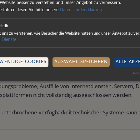
ert.
Website besser zu verstehen und unser Angebot zu verbessern.
rfahren, lesen Sie bitte unsere
Datenschutzerklärung
.
istik
ft uns zu verstehen, wie Besucher die Website nutzen und unser Angebot zu ver
ische Systeme und Automatisierung
2
Dienste
ding-Mobil werden Möglichkeiten vorgestellt, wie Trading 
lösungen und automatisierte Orderausführung auch unte
WENDIGE COOKIES
AUSWAHL SPEICHERN
ALLE AKZ
Real
sorgfältiger Planung und Überwachung können technische 
dungsprobleme, Ausfälle von Internetdiensten, Servern, 
splattformen nicht vollständig ausgeschlossen werden.
nunterbrochene Verfügbarkeit technischer Systeme kann d