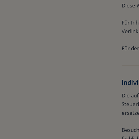
Diese 
Für In
Verlin
Für den
Indiv
Die auf
Steuerb
ersetz
Besuch
fachlic