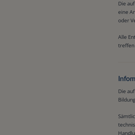
Die au
eine A
oder V
Alle E
treffe
Infor
Die auf
Bildun
Sämtlic
techni
Handlu