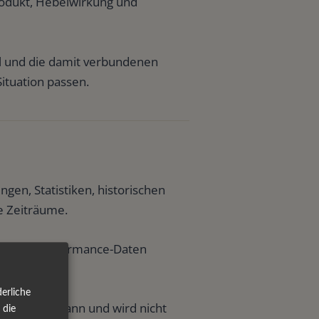
Produkt, Hebelwirkung und
el und die damit verbundenen
Situation passen.
gen, Statistiken, historischen
e Zeiträume.
ntlichte Performance-Daten
isse.
erliche
rformance kann und wird nicht
 die