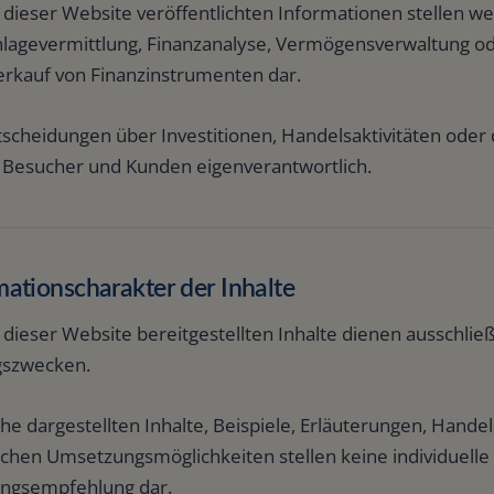
f dieser Website veröffentlichten Informationen stellen 
Reisen
nlagevermittlung, Finanzanalyse, Vermögensverwaltung o
erkauf von Finanzinstrumenten dar.
Fahrzeug
ntscheidungen über Investitionen, Handelsaktivitäten ode
Hunde
n Besucher und Kunden eigenverantwortlich.
mationscharakter der Inhalte
 dieser Website bereitgestellten Inhalte dienen ausschlie
gszwecken.
he dargestellten Inhalte, Beispiele, Erläuterungen, Hand
schen Umsetzungsmöglichkeiten stellen keine individuell
ngsempfehlung dar.