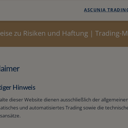
ASCUNIA TRADING
Trading Potenzial C
eise zu Risiken und Haftung | Trading-M
Trading-Potenzial
Handelssysteme
Kontakt
laimer
Suche
iger Hinweis
Sitemap
alte dieser Website dienen ausschließlich der allgemeine
atisches und automatisiertes Trading sowie die technis
Newsletter :: Tra
sansätze.
Trading-Technik