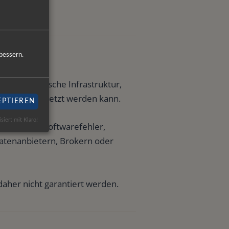
bessern.
durch technische Infrastruktur,
rwegs umgesetzt werden kann.
EPTIEREN
isiert mit Klaro!
Störungen, Softwarefehler,
Datenanbietern, Brokern oder
aher nicht garantiert werden.