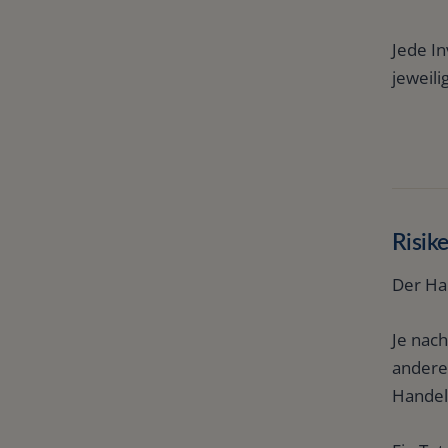
Jede In
jeweili
Risik
Der Han
Je nac
andere
Handel