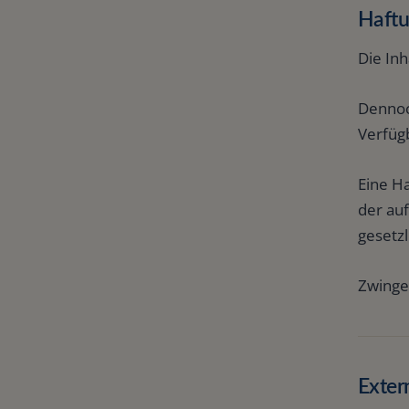
Haft
Die Inh
Dennoch
Verfüg
Eine H
der auf
gesetzl
Zwinge
Exter