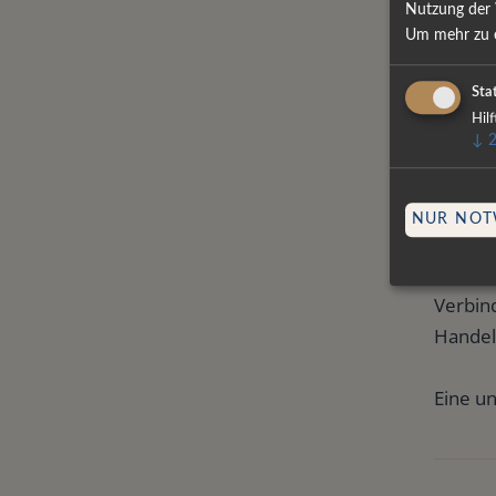
garanti
Nutzung der 
Um mehr zu e
Stat
Hil
Techn
↓
Auf Tra
Server
NUR NOT
Trotz 
Verbin
Handel
Eine u