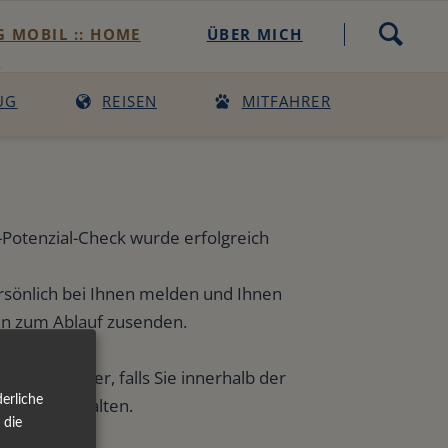
Navigation
 MOBIL :: HOME
ÜBER MICH
überspringen
heck
UG
REISEN
MITFAHRER
-Check buchen
Potenzial-Check wurde erfolgreich
rsönlich bei Ihnen melden und Ihnen
en zum Ablauf zusenden.
n Spam-Ordner, falls Sie innerhalb der
ding Mobil
erliche
chricht erhalten.
 die