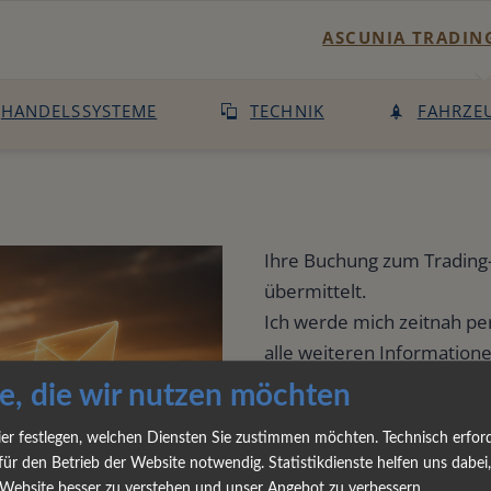
ASCUNIA TRADING
Trading Potenzial C
HANDELSSYSTEME
TECHNIK
FAHRZE
Trading-Potenzial
Handelssysteme
Kontakt
Ihre Buchung zum Trading-
übermittelt.
Suche
Ich werde mich zeitnah pe
alle weiteren Information
Sitemap
e, die wir nutzen möchten
Bitte prüfen Sie auch Ihre
Newsletter :: Tra
ier festlegen, welchen Diensten Sie zustimmen möchten. Technisch erford
nächsten Stunden keine Na
für den Betrieb der Website notwendig. Statistikdienste helfen uns dabei,
Trading-Technik
Website besser zu verstehen und unser Angebot zu verbessern.