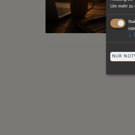
Um mehr zu e
Stat
Hil
↓
NUR NOT