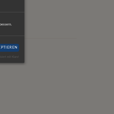
bessern.
EPTIEREN
isiert mit Klaro!