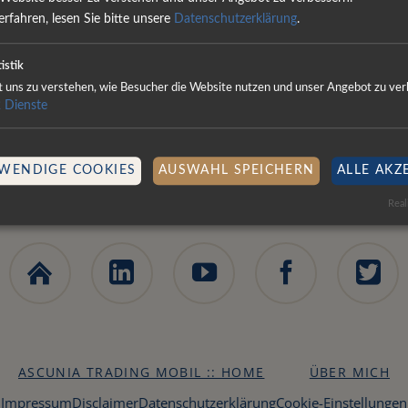
Freundliche Grüße von
rfahren, lesen Sie bitte unsere
Datenschutzerklärung
.
Reisen
Anke Sacharow
istik
Fahrzeug
ft uns zu verstehen, wie Besucher die Website nutzen und unser Angebot zu ver
2
Dienste
Hunde
WENDIGE COOKIES
AUSWAHL SPEICHERN
ALLE AKZ
Real
Ascunia
LinkedIn
YouTube
Facebook
X
Trading
NAVIGATION
Webseite
ASCUNIA TRADING MOBIL :: HOME
ÜBER MICH
ÜBERSPRINGEN
Impressum
Disclaimer
Datenschutzerklärung
Cookie-Einstellungen